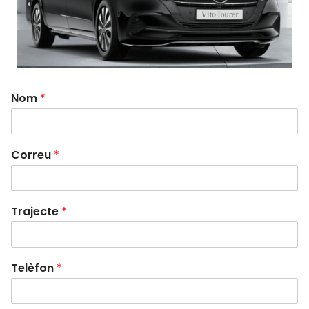
Nom
*
Correu
*
Trajecte
*
Telèfon
*