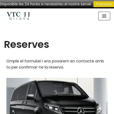
Disponible les 24 hores si necessiteu el nostre servei
Truca'ns
Saltar
al
contenido
Reserves
Omple el formulari i ens posarem en contacte amb
tu per confirmar-te la reserva.