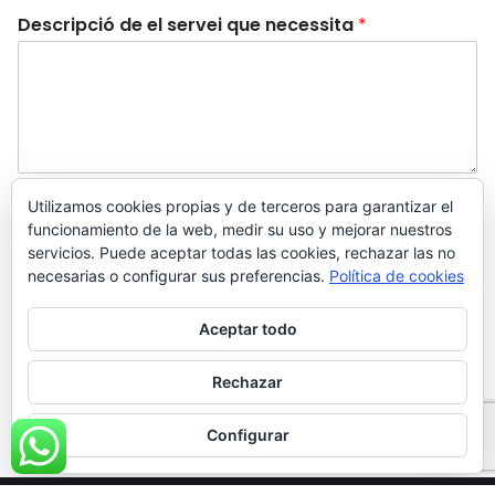
Descripció de el servei que necessita
*
Acuerdo RGPD
*
Utilizamos cookies propias y de terceros para garantizar el
funcionamiento de la web, medir su uso y mejorar nuestros
Doy mi consentimiento para que esta web
servicios. Puede aceptar todas las cookies, rechazar las no
almacene la información que envío para que
necesarias o configurar sus preferencias.
Política de cookies
puedan responder a mi petición.
Aceptar todo
Enviar
Rechazar
Configurar