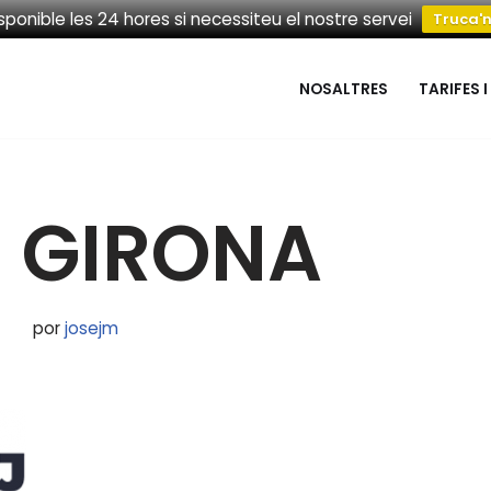
sponible les 24 hores si necessiteu el nostre servei
Truca'n
NOSALTRES
TARIFES I
I GIRONA
por
josejm